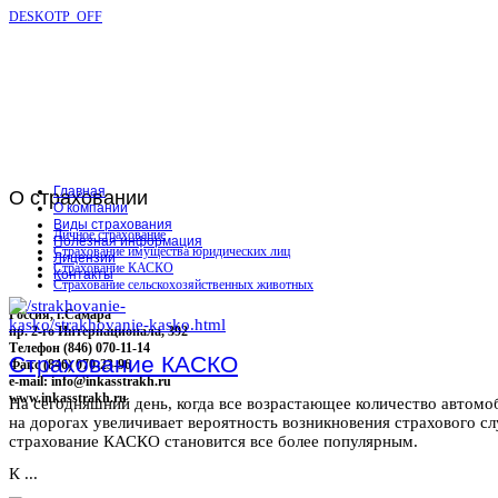
DESKOTP_OFF
Главная
О
страховании
О компании
Виды страхования
Личное страхование
Полезная информация
Страхование имущества юридических лиц
Лицензии
Страхование КАСКО
Контакты
Страхование сельскохозяйственных животных
Россия, г.Самара
пр. 2-го Интернационала, 392
Телефон (846) 070-11-14
Страхование КАСКО
Факс (846) 070-23-96
e-mail: info@inkasstrakh.ru
www.inkasstrakh.ru
На сегодняшний день, когда все возрастающее количество автомо
на дорогах увеличивает вероятность возникновения страхового сл
страхование КАСКО становится все более популярным.
К ...