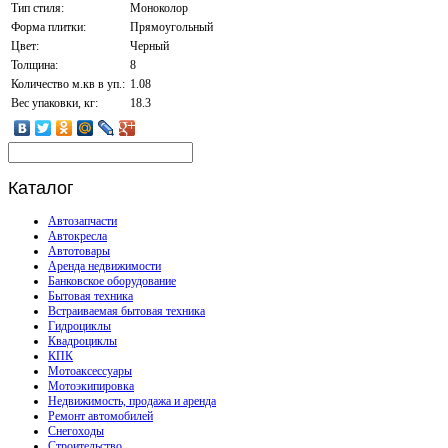
Тип стиля:
Моноколор
Форма плитки:
Прямоугольный
Цвет:
Черный
Толщина:
8
Количество м.кв в уп.:
1.08
Вес упаковки, кг:
18.3
Каталог
Автозапчасти
Автокресла
Автотовары
Аренда недвижимости
Банковское оборудование
Бытовая техника
Встраиваемая бытовая техника
Гидроциклы
Квадроциклы
КПК
Мотоаксессуары
Мотоэкипировка
Недвижимость, продажа и аренда
Ремонт автомобилей
Снегоходы
Строительство