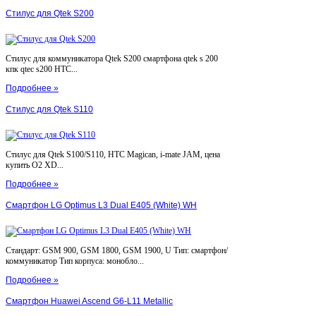
Стилус для Qtek S200
Стилус для коммуникатора Qtek S200 смартфона qtek s 200
кпк qtec s200 HTC...
Подробнее »
Стилус для Qtek S110
Стилус для Qtek S100/S110, HTC Magican, i-mate JAM, цена
купить O2 XD...
Подробнее »
Смартфон LG Optimus L3 Dual E405 (White) WH
Стандарт: GSM 900, GSM 1800, GSM 1900, U Тип: смартфон/
коммуникатор Тип корпуса: монобло...
Подробнее »
Смартфон Huawei Ascend G6-L11 Metallic