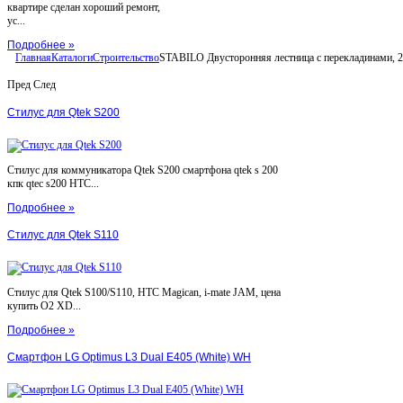
квартире сделан хороший ремонт,
ус...
Подробнее »
Главная
Каталоги
Строительство
STABILO Двусторонняя лестница с перекладинами, 2
Пред
След
Стилус для Qtek S200
Стилус для коммуникатора Qtek S200 смартфона qtek s 200
кпк qtec s200 HTC...
Подробнее »
Стилус для Qtek S110
Стилус для Qtek S100/S110, HTC Magican, i-mate JAM, цена
купить O2 XD...
Подробнее »
Смартфон LG Optimus L3 Dual E405 (White) WH