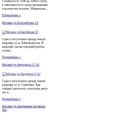
Стоимость от 2500 до 3200 в сутки,
в зависимости от срока проживания
и количества человек. Минимальн...
Подробнее »
Москва ул.Енесейская 22
Сдам в посуточную аренду новую
квартиру ус.м. Бабушкинская. В
квартире сделан хороший ремонт,
устано...
Подробнее »
Москва ул.Амундеса 17 к2
Сдам в посуточную аренду новую
квартиру ус.м. Свибливо. Как
говорят диетологи, полосатая диета
это н...
Подробнее »
Москва ул.Академика Бочвара
3к1