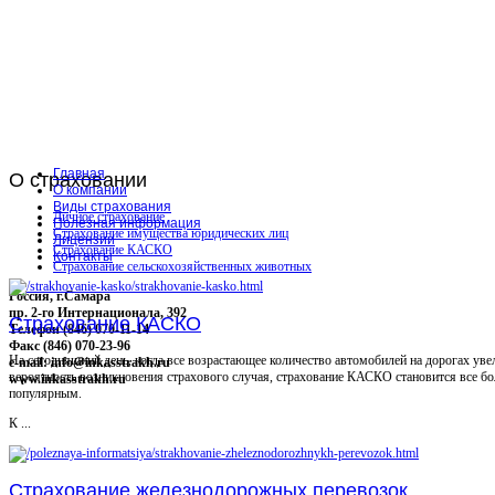
Главная
О
страховании
О компании
Виды страхования
Личное страхование
Полезная информация
Страхование имущества юридических лиц
Лицензии
Страхование КАСКО
Контакты
Страхование сельскохозяйственных животных
Россия, г.Самара
пр. 2-го Интернационала, 392
Страхование КАСКО
Телефон (846) 070-11-14
Факс (846) 070-23-96
На сегодняшний день, когда все возрастающее количество автомобилей на дорогах уве
e-mail: info@inkasstrakh.ru
вероятность возникновения страхового случая, страхование КАСКО становится все бо
www.inkasstrakh.ru
популярным.
К ...
Страхование железнодорожных перевозок