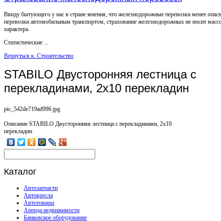
Ввиду бытующего у нас в стране мнения, что железнодорожные перевозки менее опас
перевозки автомобильным транспортом, страхование железнодорожных не носит масс
характера.
Статистические ...
Вернуться к: Строительство
STABILO Двусторонняя лестница с
перекладинами, 2х10 перекладин
pic_542de719ad996.jpg
Описание
STABILO Двусторонняя лестница с перекладинами, 2х10
перекладин
Каталог
Автозапчасти
Автокресла
Автотовары
Аренда недвижимости
Банковское оборудование