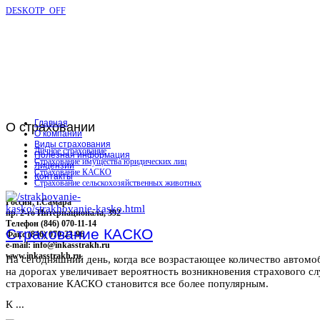
DESKOTP_OFF
Главная
О
страховании
О компании
Виды страхования
Личное страхование
Полезная информация
Страхование имущества юридических лиц
Лицензии
Страхование КАСКО
Контакты
Страхование сельскохозяйственных животных
Россия, г.Самара
пр. 2-го Интернационала, 392
Телефон (846) 070-11-14
Страхование КАСКО
Факс (846) 070-23-96
e-mail: info@inkasstrakh.ru
www.inkasstrakh.ru
На сегодняшний день, когда все возрастающее количество автомо
на дорогах увеличивает вероятность возникновения страхового сл
страхование КАСКО становится все более популярным.
К ...