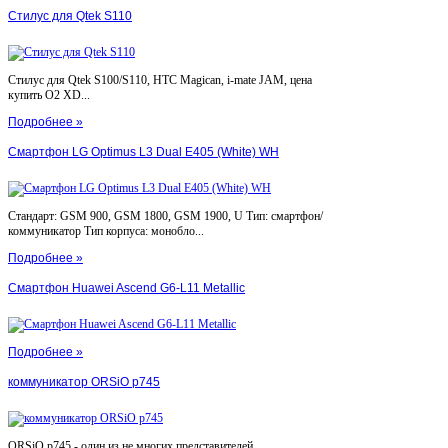
Стилус для Qtek S110
Стилус для Qtek S100/S110, HTC Magican, i-mate JAM, цена
купить O2 XD...
Подробнее »
Смартфон LG Optimus L3 Dual E405 (White) WH
Стандарт: GSM 900, GSM 1800, GSM 1900, U Тип: смартфон/
коммуникатор Тип корпуса: монобло...
Подробнее »
Смартфон Huawei Ascend G6-L11 Metallic
Подробнее »
коммуникатор ORSiO p745
ORSiO p745 - один из не многих представителей