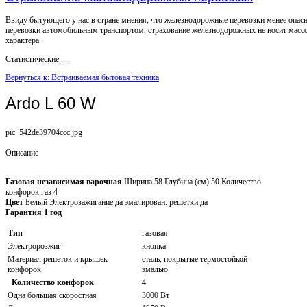
Ввиду бытующего у нас в стране мнения, что железнодорожные перевозки менее опас
перевозки автомобильным транспортом, страхование железнодорожных не носит масс
характера.
Статистические ...
Вернуться к: Встраиваемая бытовая техника
Ardo L 60 W
pic_542de39704ccc.jpg
Описание
Газовая независимая варочная
Ширина 58 Глубина (cм) 50 Количество
конфорок газ 4
Цвет
Белый Электрозажигание да эмалирован. решетки да
Гарантия 1 год
Тип
газовая
Электророзжиг
кнопка
Материал решеток и крышек
сталь, покрытые термостойкой
конфорок
эмалью
Количество конфорок
4
Одна большая скоростная
3000 Вт