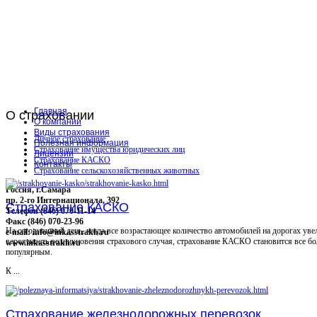
Главная
О
страховании
О компании
Виды страхования
Личное страхование
Полезная информация
Страхование имущества юридических лиц
Лицензии
Страхование КАСКО
Контакты
Страхование сельскохозяйственных животных
Россия, г.Самара
пр. 2-го Интернационала, 392
Страхование КАСКО
Телефон (846) 070-11-14
Факс (846) 070-23-96
На сегодняшний день, когда все возрастающее количество автомобилей на дорогах уве
e-mail: info@inkasstrakh.ru
вероятность возникновения страхового случая, страхование КАСКО становится все бо
www.inkasstrakh.ru
популярным.
К ...
Страхование железнодорожных перевозок