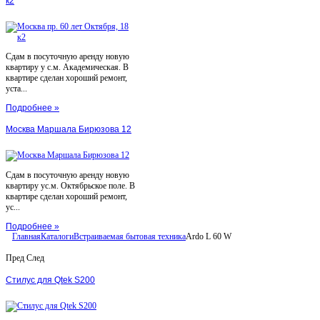
к2
Сдам в посуточную аренду новую
квартиру у с.м. Академическая. В
квартире сделан хороший ремонт,
уста...
Подробнее »
Москва Маршала Бирюзова 12
Сдам в посуточную аренду новую
квартиру ус.м. Октябрьское поле. В
квартире сделан хороший ремонт,
ус...
Подробнее »
Главная
Каталоги
Встраиваемая бытовая техника
Ardo L 60 W
Пред
След
Стилус для Qtek S200