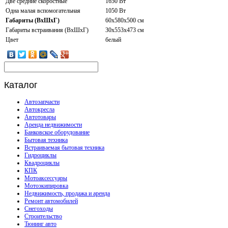
Две средние скоростные
1650 Вт
Одна малая вспомогательная
1050 Вт
Габариты (ВхШхГ)
60x580x500 см
Габариты встраивания (ВхШхГ)
30x553x473 см
Цвет
белый
Каталог
Автозапчасти
Автокресла
Автотовары
Аренда недвижимости
Банковское оборудование
Бытовая техника
Встраиваемая бытовая техника
Гидроциклы
Квадроциклы
КПК
Мотоаксессуары
Мотоэкипировка
Недвижимость, продажа и аренда
Ремонт автомобилей
Снегоходы
Строительство
Тюнинг авто