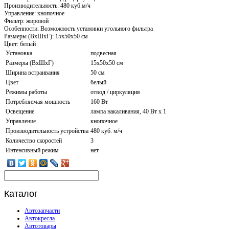
Производительность: 480 куб.м/ч
Управление: кнопочное
Фильтр: жировой
Особенности: Возможность установки угольного фильтра
Размеры (ВхШхГ): 15х50х50 см
Цвет: белый
Установка
подвесная
Размеры (ВхШхГ)
15х50х50 см
Ширина встраивания
50 см
Цвет
белый
Режимы работы
отвод / циркуляция
Потребляемая мощность
160 Вт
Освещение
лампа накаливания, 40 Вт х 1
Управление
кнопочное
Производительность устройства
480 куб. м/ч
Количество скоростей
3
Интенсивный режим
нет
Каталог
Автозапчасти
Автокресла
Автотовары