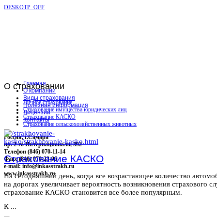
DESKOTP_OFF
Главная
О
страховании
О компании
Виды страхования
Личное страхование
Полезная информация
Страхование имущества юридических лиц
Лицензии
Страхование КАСКО
Контакты
Страхование сельскохозяйственных животных
Россия, г.Самара
пр. 2-го Интернационала, 392
Телефон (846) 070-11-14
Страхование КАСКО
Факс (846) 070-23-96
e-mail: info@inkasstrakh.ru
www.inkasstrakh.ru
На сегодняшний день, когда все возрастающее количество автомо
на дорогах увеличивает вероятность возникновения страхового сл
страхование КАСКО становится все более популярным.
К ...