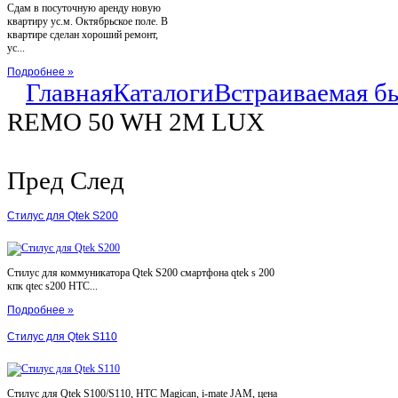
Сдам в посуточную аренду новую
квартиру ус.м. Октябрьское поле. В
квартире сделан хороший ремонт,
ус...
Подробнее »
Главная
Каталоги
Встраиваемая б
REMO 50 WH 2M LUX
Пред
След
Стилус для Qtek S200
Стилус для коммуникатора Qtek S200 смартфона qtek s 200
кпк qtec s200 HTC...
Подробнее »
Стилус для Qtek S110
Стилус для Qtek S100/S110, HTC Magican, i-mate JAM, цена