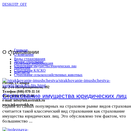
DESKOTP_OFF
Главная
О
страховании
О компании
Виды страхования
Личное страхование
Полезная информация
Страхование имущества юридических лиц
Лицензии
Страхование КАСКО
Контакты
Страхование сельскохозяйственных животных
Россия, г.Самара
пр. 2-го Интернационала, 392
Телефон (846) 070-11-14
Страхование имущества юридических лиц
Факс (846) 070-23-96
e-mail: info@inkasstrakh.ru
www.inkasstrakh.ru
Одним из самых популярных на страховом рынке видов страхова
считается такой классический вид страхования как страхование
имущества юридических лиц. Это обусловлено тем фактом, что
большинство ...