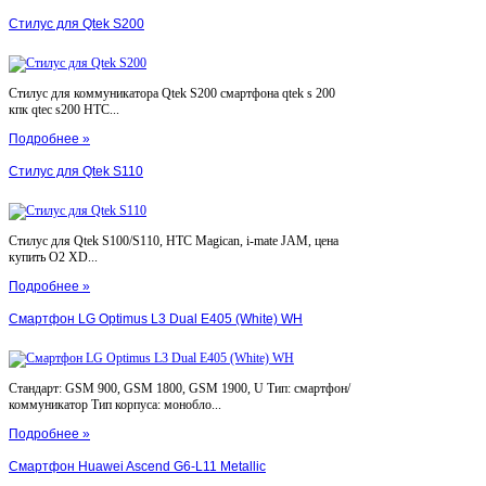
Стилус для Qtek S200
Стилус для коммуникатора Qtek S200 смартфона qtek s 200
кпк qtec s200 HTC...
Подробнее »
Стилус для Qtek S110
Стилус для Qtek S100/S110, HTC Magican, i-mate JAM, цена
купить O2 XD...
Подробнее »
Смартфон LG Optimus L3 Dual E405 (White) WH
Стандарт: GSM 900, GSM 1800, GSM 1900, U Тип: смартфон/
коммуникатор Тип корпуса: монобло...
Подробнее »
Смартфон Huawei Ascend G6-L11 Metallic