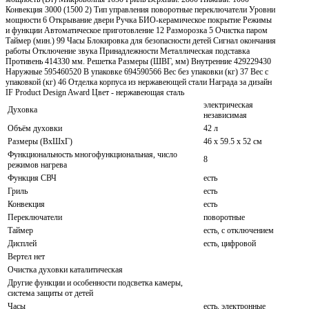
Конвекция 3000 (1500 2) Тип управления поворотные переключатели Уровни
мощности 6 Открывание двери Ручка БИО-керамическое покрытие Режимы
и функции Автоматическое приготовление 12 Разморозка 5 Очистка паром
Таймер (мин.) 99 Часы Блокировка для безопасности детей Сигнал окончания
работы Отключение звука Принадлежности Металлическая подставка
Противень 414330 мм. Решетка Размеры (ШВГ, мм) Внутренние 429229430
Наружные 595460520 В упаковке 694590566 Вес без упаковки (кг) 37 Вес с
упаковкой (кг) 46 Отделка корпуса из нержавеющей стали Награда за дизайн
IF Product Design Award Цвет - нержавеющая сталь
электрическая
Духовка
независимая
Объём духовки
42 л
Размеры (ВхШхГ)
46 х 59.5 x 52 см
Функциональность многофункциональная, число
8
режимов нагрева
Функция СВЧ
есть
Гриль
есть
Конвекция
есть
Переключатели
поворотные
Таймер
есть, с отключением
Дисплей
есть, цифровой
Вертел нет
Очистка духовки каталитическая
Другие функции и особенности подсветка камеры,
система защиты от детей
Часы
есть, электронные