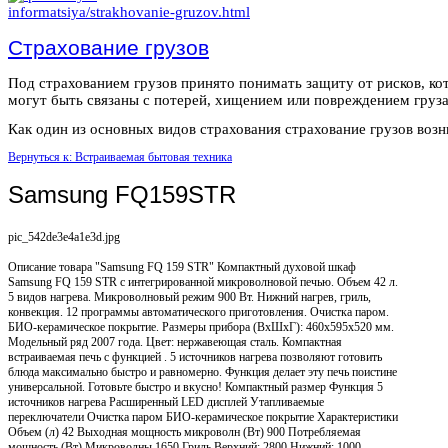
Страхование грузов
Под страхованием грузов принято понимать защиту от рисков, ко
могут быть связаны с потерей, хищением или повреждением груза
Как один из основных видов страхования страхование грузов возни
Вернуться к: Встраиваемая бытовая техника
Samsung FQ159STR
pic_542de3e4a1e3d.jpg
Описание
товара "Samsung FQ 159 STR" Компактный духовой шкаф
Samsung FQ 159 STR с интегрированной микроволновой печью. Объем 42 л.
5 видов нагрева. Микроволновый режим 900 Вт. Нижний нагрев, гриль,
конвекция. 12 программы автоматического приготовления. Очистка паром.
БИО-керамическое покрытие. Размеры прибора (ВxШxГ): 460x595х520 мм.
Модельный ряд 2007 года. Цвет: нержавеющая сталь. Компактная
встраиваемая печь с функцией . 5 источников нагрева позволяют готовить
блюда максимально быстро и равномерно. Функция делает эту печь поистине
универсальной. Готовьте быстро и вкусно! Компактный размер Функция 5
источников нагрева Расширенный LED дисплей Утапливаемые
переключатели Очистка паром БИО-керамическое покрытие Характеристики
Объем (л) 42 Выходная мощность микроволн (Вт) 900 Потребляемая
мощность (Вт) Микроволны 1650 Гриль Верхний: 2800 Нижний: 1000