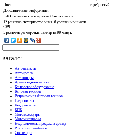
Цвет
серебристый
Дополнительная информация
БИО-керамическое покрытие. Очистка паром.
12 рецептов автоприготовления. 6 уровней мощности
СВЧ.
5 режимов разморозки. Таймер на 99 минут.
Каталог
Автозапчасти
Автокресла
Автотовары
Аренда недвижимости
Банковское оборудование
Бытовая техника
Встраиваемая бытовая техника
Гидроциклы
Квадроциклы
КПК
Мотоаксессуары
Мотоэкипировка
Недвижимость, продажа и аренда
Ремонт автомобилей
Снегоходы