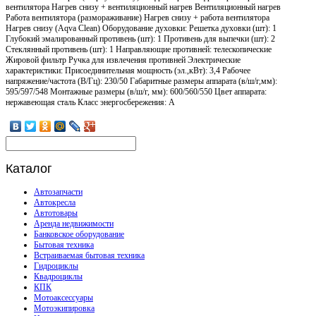
вентилятора Нагрев снизу + вентиляционный нагрев Вентиляционный нагрев
Работа вентилятора (размораживание) Нагрев снизу + работа вентилятора
Нагрев снизу (Aqva Clean) Оборудование духовки: Решетка духовки (шт): 1
Глубокий эмалированный противень (шт): 1 Противень для выпечки (шт): 2
Стеклянный противень (шт): 1 Направляющие противней: телескопические
Жировой фильтр Ручка для извлечения противней Электрические
характеристики: Присоединительная мощность (эл.,кВт): 3,4 Рабочее
напряжение/частота (В/Гц): 230/50 Габаритные размеры аппарата (в/ш/г,мм):
595/597/548 Монтажные размеры (в/ш/г, мм): 600/560/550 Цвет аппарата:
нержавеющая сталь Класс энергосбережения: А
Каталог
Автозапчасти
Автокресла
Автотовары
Аренда недвижимости
Банковское оборудование
Бытовая техника
Встраиваемая бытовая техника
Гидроциклы
Квадроциклы
КПК
Мотоаксессуары
Мотоэкипировка