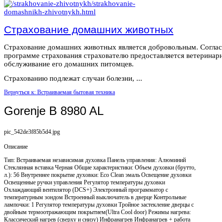
Страхование домашних животных
Страхование домашних животных является добровольным. Согла
программе страхования страхователю предоставляется ветеринар
обслуживание его домашних питомцев.
Страхованию подлежат случаи болезни, ...
Вернуться к: Встраиваемая бытовая техника
Gorenje B 8980 AL
pic_542de3f85b5d4.jpg
Описание
Тип: Встраиваемая независимая духовка Панель управления: Алюминий
Стеклянная вставка Черная Общие характеристики: Объем духовки (брутто,
л.): 56 Внутреннее покрытие духовки: Eco Clean эмаль Освещение духовки
Освещенные ручки управления Регулятор температуры духовки
Охлаждающий вентилятор (DCS+) Электронный программатор с
температурным зондом Встроенный выключатель в дверце Контрольные
лампочки: 1 Регулятор температуры духовки Тройное застекление дверцы с
двойным термоотражающим покрытием(Ultra Cool door) Режимы нагрева:
Классический нагрев (сверху и снизу) Инфранагрев Инфранагрев + работа