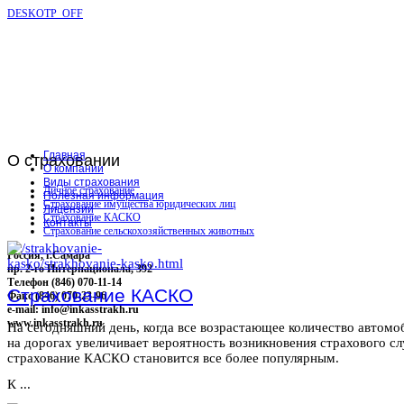
DESKOTP_OFF
Главная
О
страховании
О компании
Виды страхования
Личное страхование
Полезная информация
Страхование имущества юридических лиц
Лицензии
Страхование КАСКО
Контакты
Страхование сельскохозяйственных животных
Россия, г.Самара
пр. 2-го Интернационала, 392
Телефон (846) 070-11-14
Страхование КАСКО
Факс (846) 070-23-96
e-mail: info@inkasstrakh.ru
www.inkasstrakh.ru
На сегодняшний день, когда все возрастающее количество автомо
на дорогах увеличивает вероятность возникновения страхового сл
страхование КАСКО становится все более популярным.
К ...