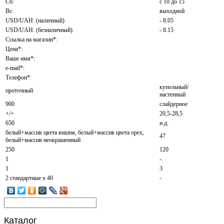
Сб:
с 10 до 15
Вс:
выходной
USD/UAH: (наличный)
- 8.05
USD/UAH: (безналичный)
- 8.15
Ссылка на магазин*:
Цена*:
Ваше имя*:
e-mail*:
Телефон*:
купольный/
проточный
настенный
900
слайдерное
+/+
20,5-28,5
650
н.д.
белый+массив цвета вишня, белый+массив цвета орех,
47
белый+массив неокрашенный
250
120
1
-
1
3
2 стандартные х 40
-
Каталог