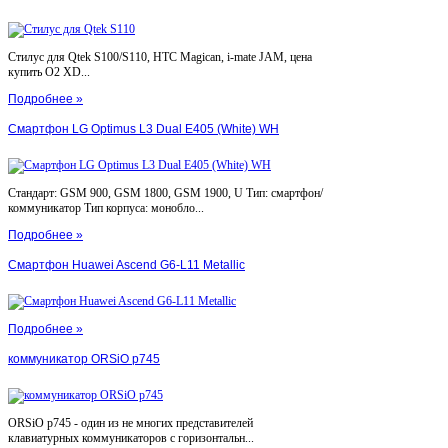
Стилус для Qtek S100/S110, HTC Magican, i-mate JAM, цена
купить O2 XD...
Подробнее »
Смартфон LG Optimus L3 Dual E405 (White) WH
Стандарт: GSM 900, GSM 1800, GSM 1900, U Тип: смартфон/
коммуникатор Тип корпуса: монобло...
Подробнее »
Смартфон Huawei Ascend G6-L11 Metallic
Подробнее »
коммуникатор ORSiO p745
ORSiO p745 - один из не многих представителей
клавиатурных коммуникаторов с горизонтальн...