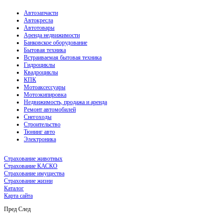
Автозапчасти
Автокресла
Автотовары
Аренда недвижимости
Банковское оборудование
Бытовая техника
Встраиваемая бытовая техника
Гидроциклы
Квадроциклы
КПК
Мотоаксессуары
Мотоэкипировка
Недвижимость, продажа и аренда
Ремонт автомобилей
Снегоходы
Строительство
Тюнинг авто
Электроника
Страхование животных
Страхование КАСКО
Страхование имущества
Страхование жизни
Каталог
Карта сайта
Пред
След