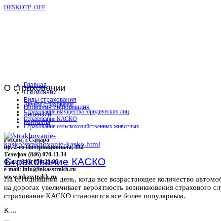
DESKOTP_OFF
Главная
О
страховании
О компании
Виды страхования
Личное страхование
Полезная информация
Страхование имущества юридических лиц
Лицензии
Страхование КАСКО
Контакты
Страхование сельскохозяйственных животных
Россия, г.Самара
пр. 2-го Интернационала, 392
Телефон (846) 070-11-14
Страхование КАСКО
Факс (846) 070-23-96
e-mail: info@inkasstrakh.ru
www.inkasstrakh.ru
На сегодняшний день, когда все возрастающее количество автомо
на дорогах увеличивает вероятность возникновения страхового сл
страхование КАСКО становится все более популярным.
К ...