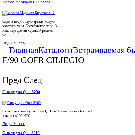
Москва Маршала Бирюзова 12
Сдам в посуточную аренду новую
квартиру ус.м. Октябрьское поле. В
квартире сделан хороший ремонт,
ус...
Подробнее »
Главная
Каталоги
Встраиваемая б
F/90 GOFR CILIEGIO
Пред
След
Стилус для Qtek S200
Стилус для коммуникатора Qtek S200 смартфона qtek s 200
кпк qtec s200 HTC...
Подробнее »
Стилус для Qtek S110