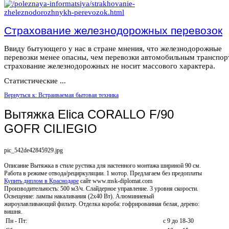
Страхование железнодорожных перевозок
Ввиду бытующего у нас в стране мнения, что железнодорожные
перевозки менее опасны, чем перевозки автомобильным транспор
страхование железнодорожных не носит массового характера.
Статистические ...
Вернуться к: Встраиваемая бытовая техника
Вытяжка Elica CORALLO F/90
GOFR CILIEGIO
pic_542de42845929.jpg
Описание
Вытяжка в стиле рустика для настенного монтажа шириной 90 см.
Работа в режиме отвода/рециркуляции. 1 мотор. Предлагаем без предоплаты
Купить диплом в Краснодаре
сайт www.msk-diplomat.com
Производительность: 500 м3/ч. Слайдерное управление. 3 уровня скорости.
Освещение: лампы накаливания (2х40 Вт). Алюминиевый
жироулавливающий фильтр. Отделка короба: гофрированная белая, дерево:
вишня.
Пн - Пт:
с 9 до 18-30