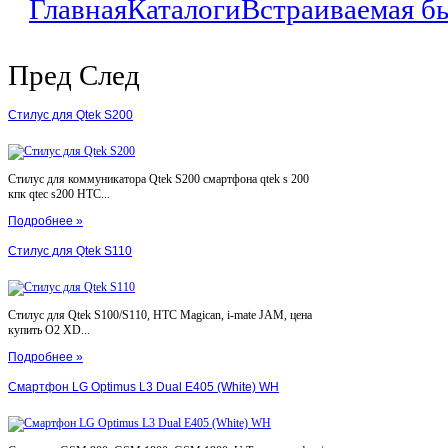
Главная
Каталоги
Встраиваемая б
Пред
След
Стилус для Qtek S200
Стилус для коммуникатора Qtek S200 смартфона qtek s 200
кпк qtec s200 HTC...
Подробнее »
Стилус для Qtek S110
Стилус для Qtek S100/S110, HTC Magican, i-mate JAM, цена
купить O2 XD...
Подробнее »
Смартфон LG Optimus L3 Dual E405 (White) WH