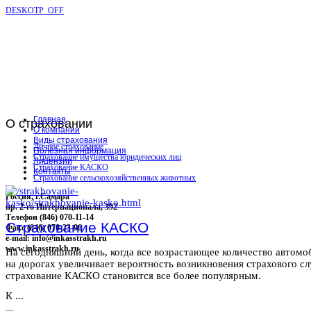
DESKOTP_OFF
Главная
О
страховании
О компании
Виды страхования
Личное страхование
Полезная информация
Страхование имущества юридических лиц
Лицензии
Страхование КАСКО
Контакты
Страхование сельскохозяйственных животных
Россия, г.Самара
пр. 2-го Интернационала, 392
Телефон (846) 070-11-14
Страхование КАСКО
Факс (846) 070-23-96
e-mail: info@inkasstrakh.ru
www.inkasstrakh.ru
На сегодняшний день, когда все возрастающее количество автомо
на дорогах увеличивает вероятность возникновения страхового сл
страхование КАСКО становится все более популярным.
К ...