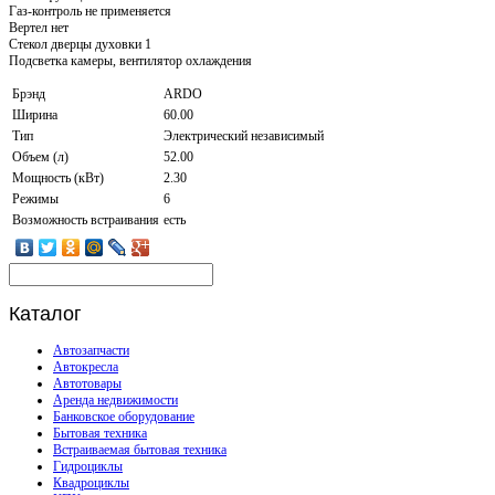
Газ-контроль не применяется
Вертел нет
Стекол дверцы духовки 1
Подсветка камеры, вентилятор охлаждения
Брэнд
ARDO
Ширина
60.00
Тип
Электрический независимый
Объем (л)
52.00
Мощность (кВт)
2.30
Режимы
6
Возможность встраивания
есть
Каталог
Автозапчасти
Автокресла
Автотовары
Аренда недвижимости
Банковское оборудование
Бытовая техника
Встраиваемая бытовая техника
Гидроциклы
Квадроциклы